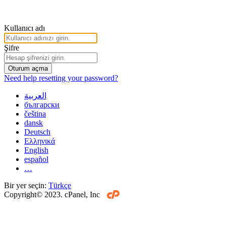
Kullanıcı adı
Şifre
Oturum açma
Need help resetting your password?
العربية
български
čeština
dansk
Deutsch
Ελληνικά
English
español
…
Bir yer seçin:
Türkçe
Copyright© 2023. cPanel, Inc